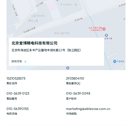
北京爱博精电科技有限公司
北京市海淀区永丰产业基地丰润东路12号（独立园区）
路线导航
15210528573
2933804110
售前支持
售后服务QQ
010-5639 0123
010-5639 0098
售后服务
客户投诉
010-56390155
marketing@ablewise.com.cn
电商咨询
市场邮箱