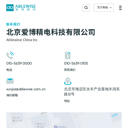
官方商城
解决方案
典型案例
服务支持
关于爱博精电
加入我们
产品中心
系统软
搜索
联系我们
智能配电与能源管理综合解决方案
二十多年行业经验, 遍布全球
为客户提供及时的专业化服务
智能配电与能源管理解决方案供应商
爱为舟楫，博揽贤才，精进不辍，电亮未来。
件产品
北京爱博精电科技有限公司
的应用案例
电力监
Ablewise China Inc.
控仪表
新能源制
医药制造
半导体、
市政水处
智慧园区
公共建筑
新能源制
医药制造
半导体、
市政水处
交流电
AcuECS
AcuEMS
AcuBill
造
微电子
理
造
微电子
理
能表
能源综合管控云平台
能源管理系统
网络预付费系统
客户服务
新闻资讯
加入我们
资料下载
公司简介
校园招聘
联系我们
社会招聘
智慧园区
公共建筑
电能质量
更多应用
010-5639 0000
010-5639 0105
治理
案例
直流电
电话
商务询价
能表
电气安
全监测
xunjia@ablewise.com.cn
北京市海淀区永丰产业基地丰润东
AcuSys
AcuHMI 580
电力监控系统
智能监控设备
路12号
询价邮箱
微机保
护与控
地址
制
电能质
量治理